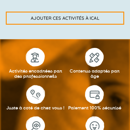
AJOUTER CES ACTIVITÉS À ICAL
Activités encadrées
par
Contenus adaptés
par
des professionnels
âge
Juste à coté
de chez vous !
Paiement 100%
sécurisé