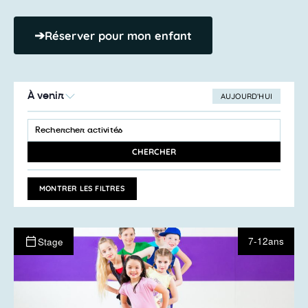
➔
Réserver pour mon enfant
À venir
AUJOURD’HUI
SÉLECTIONNEZ
Recherche
LA
SAISIR
et
DATE
MOT-
navigation
CLÉ.
CHERCHER
RECHERCHER
de
ACTIVITÉS
vues
PAR
MONTRER LES FILTRES
MOT-
Activités
CLÉ.
7-12ans
Stage