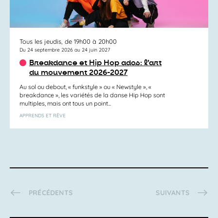
Tous les jeudis, de 19h00 à 20h00
Du 24 septembre 2026 au 24 juin 2027
Breakdance et Hip Hop ados: l’art
du mouvement 2026-2027
Au sol ou debout, « funkstyle » ou « Newstyle », «
breakdance », les variétés de la danse Hip Hop sont
multiples, mais ont tous un point...
APPRENDS ET RÊVE
ACTIVITÉS
ACTIVITÉS
PRÉCÉDENTS
SUIVANTS