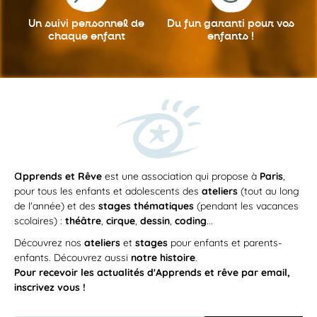
Un suivi personnel
de
Du fun garanti
pour vos
chaque enfant
enfants !
a
pprends et Rêve
est une association qui propose à
Paris
,
pour tous les enfants et adolescents des
ateliers
(tout au long
de l'année) et des
stages thématiques
(pendant les vacances
scolaires) :
théâtre
,
cirque
,
dessin
,
coding
...
Découvrez nos
ateliers
et
stages
pour enfants et parents-
enfants. Découvrez aussi
notre histoire
.
Pour recevoir les actualités d'Apprends et rêve par email,
inscrivez vous !