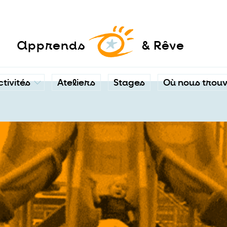
a
pprends
& Rêve
ctivités
Ateliers
Stages
Où nous trou