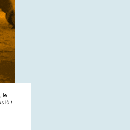
 le
s là !