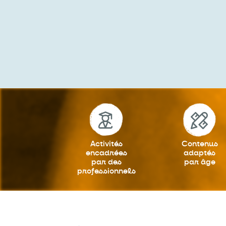
Activités
Contenus
encadrées
adaptés
par des
par âge
professionnels