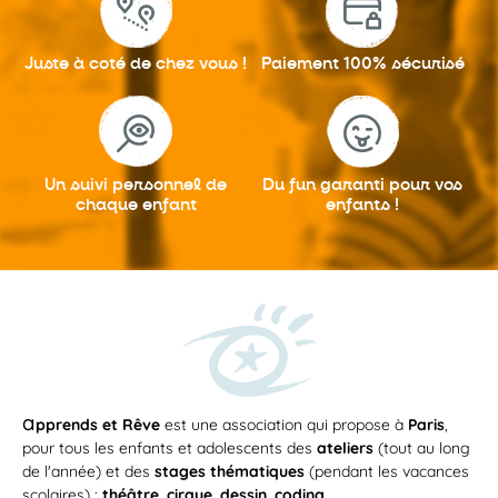
Juste à coté
de chez vous !
Paiement 100%
sécurisé
Un suivi personnel
de
Du fun garanti
pour vos
chaque enfant
enfants !
a
pprends et Rêve
est une association qui propose à
Paris
,
pour tous les enfants et adolescents des
ateliers
(tout au long
de l'année) et des
stages thématiques
(pendant les vacances
scolaires) :
théâtre
,
cirque
,
dessin
,
coding
...