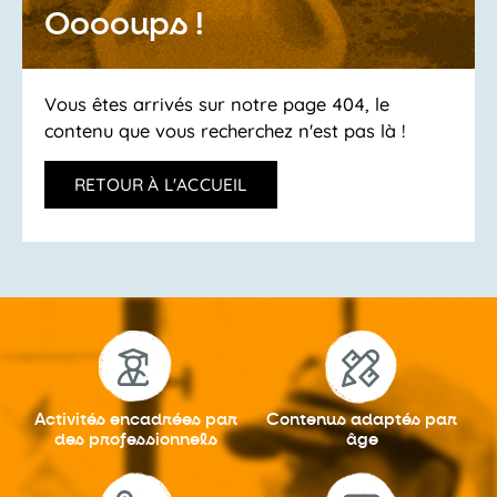
Ooooups !
Vous êtes arrivés sur notre page 404, le
contenu que vous recherchez n'est pas là !
RETOUR À L'ACCUEIL
Activités encadrées
par
Contenus adaptés
par
des professionnels
âge