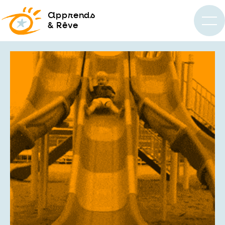
a
pprends
& Rêve