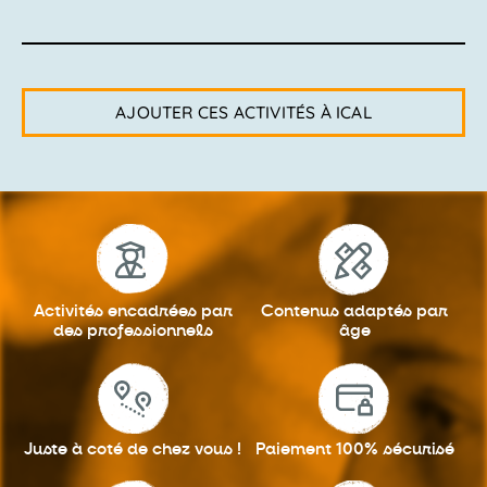
AJOUTER CES ACTIVITÉS À ICAL
Activités encadrées
par
Contenus adaptés
par
des professionnels
âge
Juste à coté
de chez vous !
Paiement 100%
sécurisé