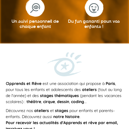
Un suivi personnel
de
Du fun garanti
pour vos
chaque enfant
enfants !
a
pprends et Rêve
est une association qui propose à
Paris
,
pour tous les enfants et adolescents des
ateliers
(tout au long
de l'année) et des
stages thématiques
(pendant les vacances
scolaires) :
théâtre
,
cirque
,
dessin
,
coding
...
Découvrez nos
ateliers
et
stages
pour enfants et parents-
enfants. Découvrez aussi
notre histoire
.
Pour recevoir les actualités d'Apprends et rêve par email,
inscrivez vous !