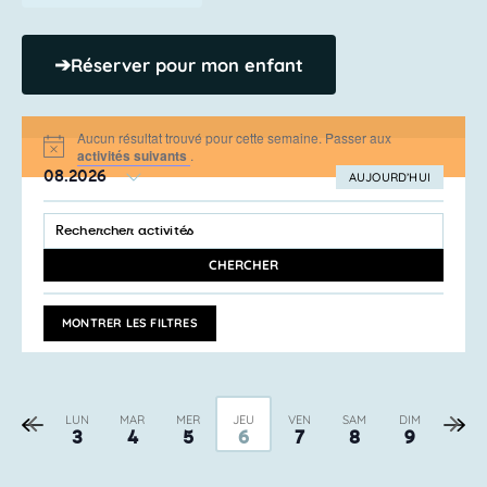
➔
Réserver pour mon enfant
Aucun résultat trouvé pour cette semaine. Passer aux
Notice
activités suivants
.
08.2026
AUJOURD’HUI
SÉLECTIONNEZ
Recherche
LA
SAISIR
et
DATE
MOT-
navigation
CLÉ.
CHERCHER
RECHERCHER
de
ACTIVITÉS
vues
PAR
MONTRER LES FILTRES
MOT-
Activités
CLÉ.
Semaine
Sema
LUN
MAR
MER
JEU
VEN
SAM
DIM
3
4
5
6
7
8
9
précédente
suiva