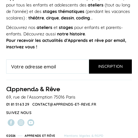
pour tous les enfants et adolescents des
ateliers
(tout au long
de l'année) et des
stages thématiques
(pendant les vacances
scolaires) :
théâtre
,
cirque
,
dessin
,
coding
...
Découvrez nos
ateliers
et
stages
pour enfants et parents-
enfants. Découvrez aussi
notre histoire
.
Pour recevoir les actualités d'Apprends et rêve par email,
inscrivez vous !
a
pprends & Rêve
69, rue de l’Assomption 75016 Paris
01 81 51 63 29
CONTACT@APPRENDS-ET-REVE.FR
SUIVEZ NOUS
©2026
APPRENDS ET RÊVE
Mentions légales & RGPD