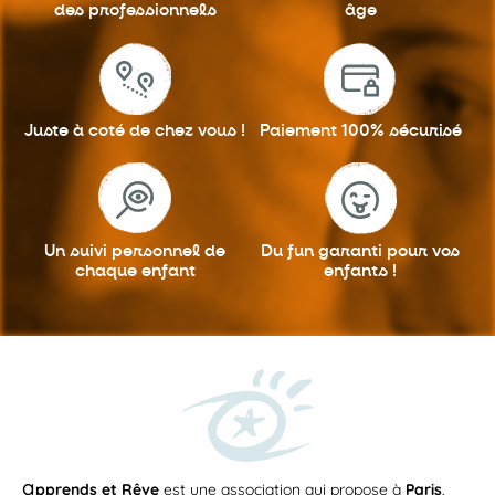
des professionnels
âge
Juste à coté
de chez vous !
Paiement 100%
sécurisé
Un suivi personnel
de
Du fun garanti
pour vos
chaque enfant
enfants !
a
pprends et Rêve
est une association qui propose à
Paris
,