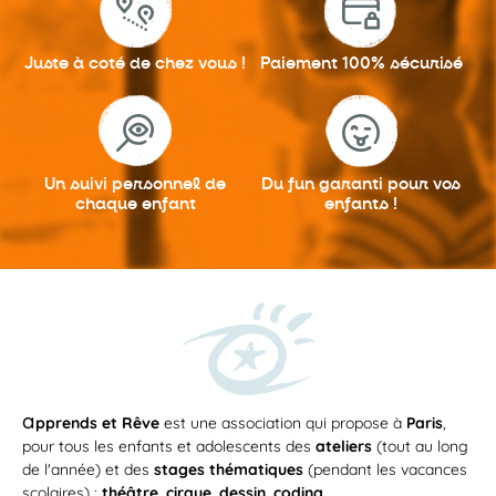
Juste à coté
de chez vous !
Paiement 100%
sécurisé
Un suivi personnel
de
Du fun garanti
pour vos
chaque enfant
enfants !
a
pprends et Rêve
est une association qui propose à
Paris
,
pour tous les enfants et adolescents des
ateliers
(tout au long
de l'année) et des
stages thématiques
(pendant les vacances
scolaires) :
théâtre
,
cirque
,
dessin
,
coding
...