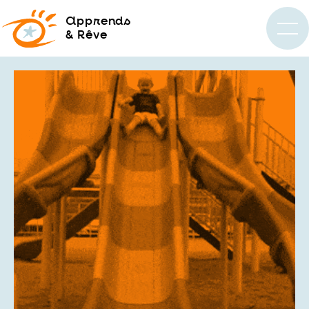
a
pprends
& Rêve