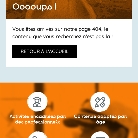
Ooooups !
Vous êtes arrivés sur notre page 404, le
contenu que vous recherchez n'est pas là !
RETOUR À L'ACCUEIL
Activités encadrées
par
Contenus adaptés
par
des professionnels
âge