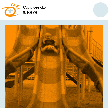
a
pprends
& Rêve