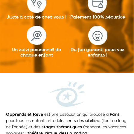
Juste à coté
de chez vous !
Paiement 100%
sécurisé
Un suivi personnel
de
Du fun garanti
pour vos
chaque enfant
enfants !
a
pprends et Rêve
est une association qui propose à
Paris
,
pour tous les enfants et adolescents des
ateliers
(tout au long
de l'année) et des
stages thématiques
(pendant les vacances
scolaires) :
théâtre
,
cirque
,
dessin
,
coding
...