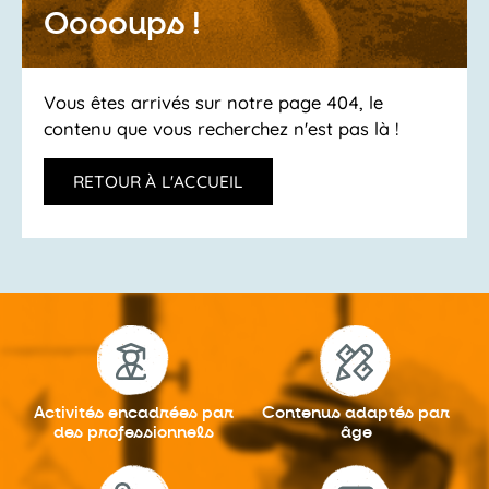
Ooooups !
Vous êtes arrivés sur notre page 404, le
contenu que vous recherchez n'est pas là !
RETOUR À L'ACCUEIL
Activités encadrées
par
Contenus adaptés
par
des professionnels
âge