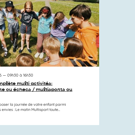
6
— 09h30 à 16h30
plète multi activités:
re ou échecs / multisports ou
er la journée de votre enfant parmi
nvies : Le matin Multisport toute...