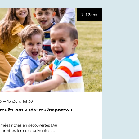
7-12ans
6
— 13h30 à 16h30
multi-activités: multisports +
rnées riches en découvertes ! Au
mi les formules suivantes : ...