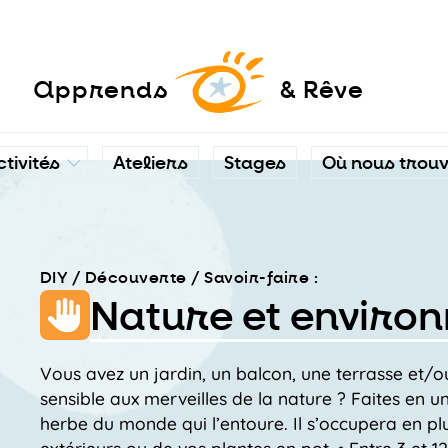
a
pprends
& Rêve
ctivités
Ateliers
Stages
Où nous trou
DIY / Découverte / Savoir-faire :
Nature et enviro
Vous avez un jardin, un balcon, une terrasse et/o
sensible aux merveilles de la nature ? Faites en u
herbe du monde qui l’entoure. Il s’occupera en plu
extérieurs ou de vos plantes en pot. • Entre 3 et 1