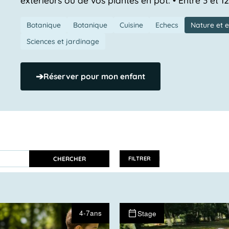
Botanique
Botanique
Cuisine
Echecs
Nature et 
Sciences et jardinage
➔
Réserver pour mon enfant
CHERCHER
FILTRER
4-7ans
Stage