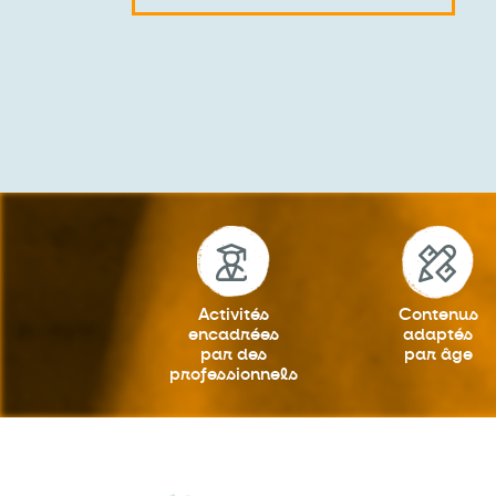
Activités
Contenus
encadrées
adaptés
par des
par âge
professionnels