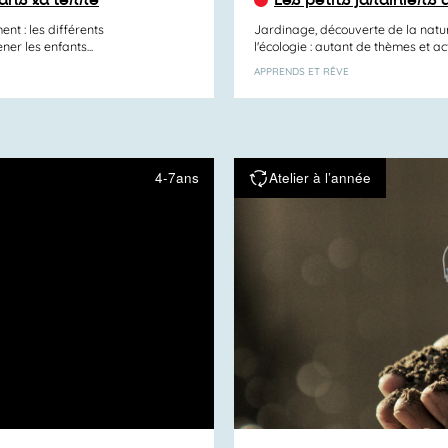
nt : les différents
Jardinage, découverte de la nature
er les enfants...
l'écologie : autant de thèmes et act
APPRENDS ET RÊVE
4-7ans
Atelier à l’année