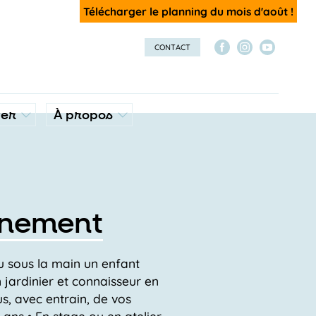
Télécharger le planning du mois d'août !
CONTACT
ver
À propos
nnement
u sous la main un enfant
n jardinier et connaisseur en
s, avec entrain, de vos
2 ans • En stage ou en atelier