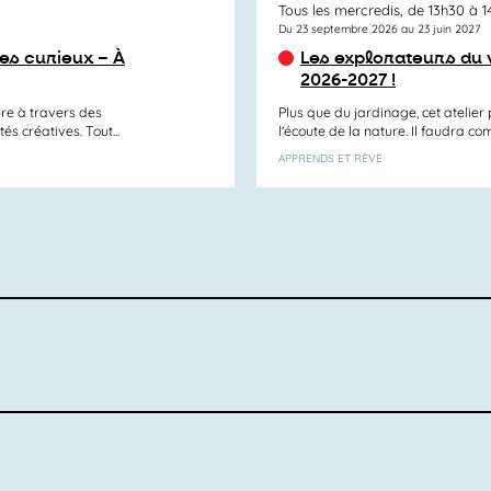
Tous les mercredis, de 13h30 à 
Du 23 septembre 2026 au 23 juin 2027
es curieux – À
Les explorateurs du v
2026-2027 !
ure à travers des
Plus que du jardinage, cet atelie
s créatives. Tout...
l’écoute de la nature. Il faudra com
APPRENDS ET RÊVE