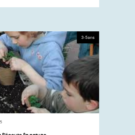
3-5ans
45
à l’écoute la nature