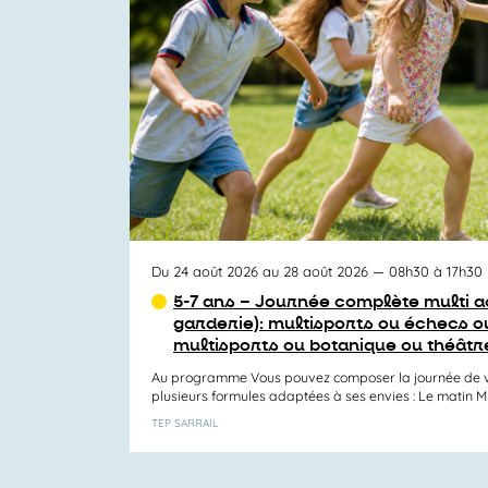
vues
Activités
Du 24 août 2026 au 28 août 2026
— 08h30 à 17h30
5-7 ans – Journée complète multi ac
garderie): multisports ou échecs ou
multisports ou botanique ou théâtr
Au programme Vous pouvez composer la journée de v
plusieurs formules adaptées à ses envies : Le matin Mul
TEP SARRAIL