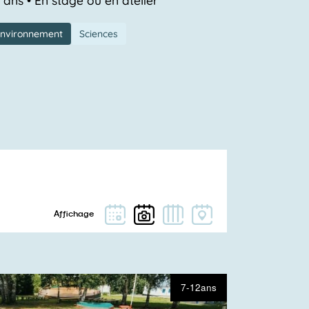
environnement
Sciences
7-12ans