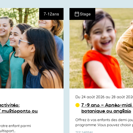
7-12ans
Stage
Du 24 août 2026 au 28 août 202
ctivités:
7 -9 ans – Après-midi 
/ multisports ou
botanique ou anglais
Offrez à vos enfants des demi-jou
programme :Vous pouvez choisir par
otre enfant parmi
tisport...
TEP SARRAIL