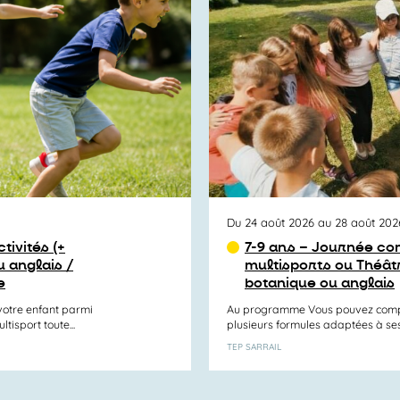
Du 24 août 2026 au 28 août 202
tivités (+
7-9 ans – Journée com
 anglais /
multisports ou Théât
e
botanique ou anglais
otre enfant parmi
Au programme Vous pouvez compos
tisport toute...
plusieurs formules adaptées à ses e
TEP SARRAIL