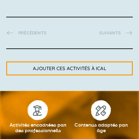
ACTIVITÉS
ACTIVITÉS
PRÉCÉDENTS
SUIVANTS
AJOUTER CES ACTIVITÉS À ICAL
Activités encadrées
par
Contenus adaptés
par
des professionnels
âge