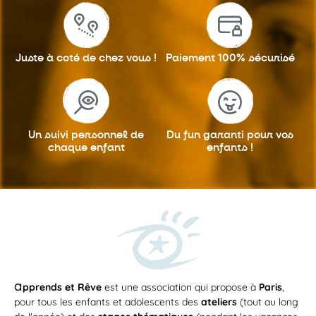
Juste à coté
de chez vous !
Paiement 100%
sécurisé
Un suivi personnel
de
Du fun garanti
pour vos
chaque enfant
enfants !
a
pprends et Rêve
est une association qui propose à
Paris
,
pour tous les enfants et adolescents des
ateliers
(tout au long