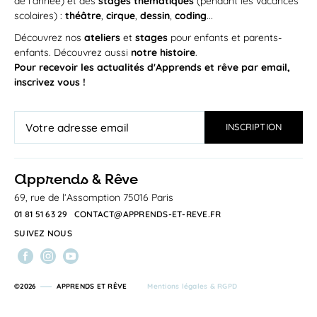
de l'année) et des
stages thématiques
(pendant les vacances
scolaires) :
théâtre
,
cirque
,
dessin
,
coding
...
Découvrez nos
ateliers
et
stages
pour enfants et parents-
enfants. Découvrez aussi
notre histoire
.
Pour recevoir les actualités d'Apprends et rêve par email,
inscrivez vous !
a
pprends & Rêve
69, rue de l’Assomption 75016 Paris
01 81 51 63 29
CONTACT@APPRENDS-ET-REVE.FR
SUIVEZ NOUS
©2026
APPRENDS ET RÊVE
Mentions légales & RGPD