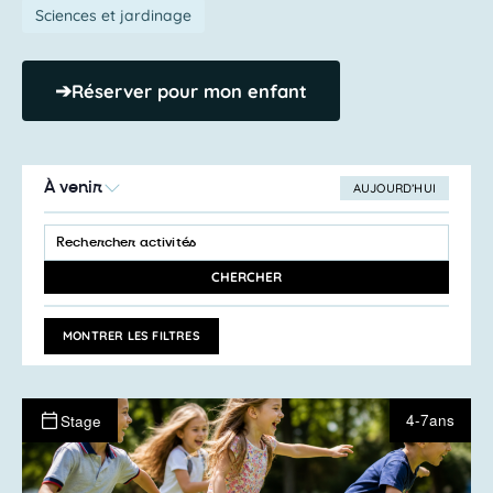
Sciences et jardinage
➔
Réserver pour mon enfant
À venir
AUJOURD’HUI
SÉLECTIONNEZ
Recherche
LA
SAISIR
et
DATE
MOT-
navigation
CLÉ.
CHERCHER
RECHERCHER
de
ACTIVITÉS
vues
PAR
MONTRER LES FILTRES
MOT-
Activités
CLÉ.
4-7ans
Stage