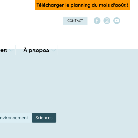
Télécharger le planning du mois d'août !
CONTACT
ver
À propos
environnement
Sciences