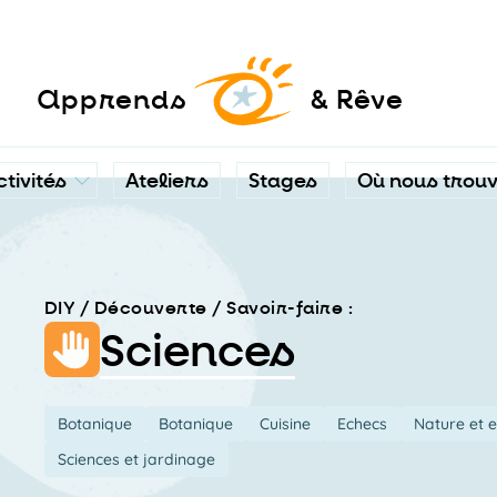
a
pprends
& Rêve
ctivités
Ateliers
Stages
Où nous trou
DIY / Découverte / Savoir-faire :
Sciences
Botanique
Botanique
Cuisine
Echecs
Nature et 
Sciences et jardinage