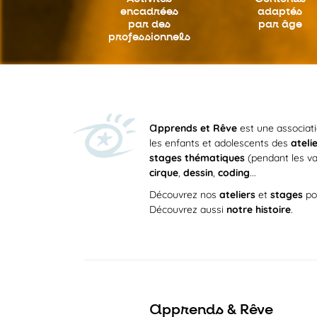
encadrées
adaptés
par des
par âge
professionnels
a
pprends et Rêve
est une associat
les enfants et adolescents des
ateli
stages thématiques
(pendant les va
cirque
,
dessin
,
coding
...
Découvrez nos
ateliers
et
stages
po
Découvrez aussi
notre histoire
.
a
pprends & Rêve