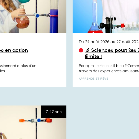
Du 24 août 2026 au 27 août 202
s en action
🔬 Sciences pour les 
limite !
ssionnant à plus d’un
Pourquoi le ciel est-il bleu ? Com
es...
travers des expériences amusantes 
APPRENDS ET RÊVE
7-12ans