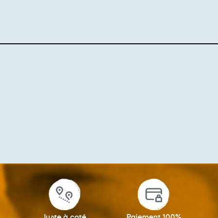
Juste à coté
Paiement 100%