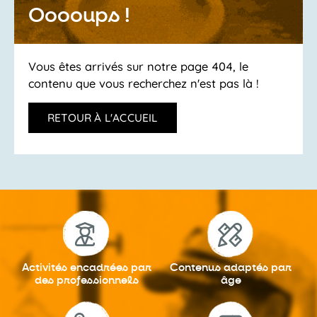
Ooooups !
Vous êtes arrivés sur notre page 404, le
contenu que vous recherchez n'est pas là !
RETOUR À L'ACCUEIL
Activités encadrées
par
Contenus adaptés
par
des professionnels
âge