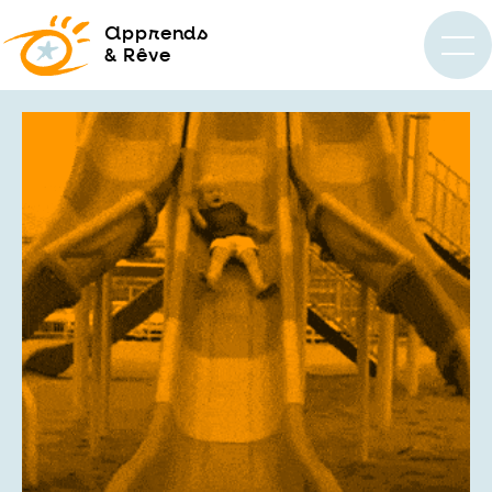
a
pprends
& Rêve