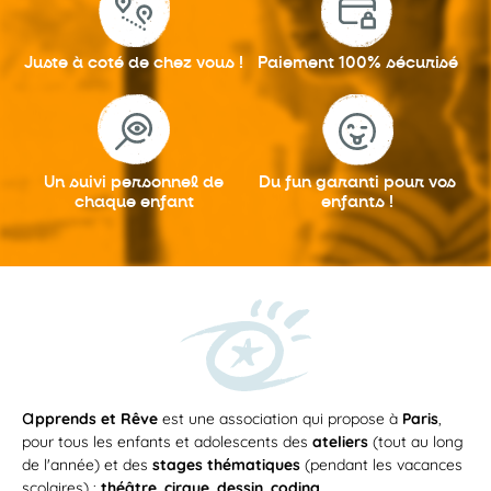
Juste à coté
de chez vous !
Paiement 100%
sécurisé
Un suivi personnel
de
Du fun garanti
pour vos
chaque enfant
enfants !
a
pprends et Rêve
est une association qui propose à
Paris
,
pour tous les enfants et adolescents des
ateliers
(tout au long
de l'année) et des
stages thématiques
(pendant les vacances
scolaires) :
théâtre
,
cirque
,
dessin
,
coding
...