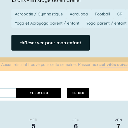
Acrobatie / Gymnastique
Acroyoga
Football
GR
Yoga et Acroyoga parent / enfant
Yoga parent / enfant
➔
Réserver pour mon enfant
Aucun résultat trouvé pour cette semaine. Passer aux
activités suiv
Notice
CHERCHER
FILTRER
MER
JEU
VEN
5
6
7