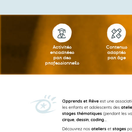
19h
20h
21h
Activités
Contenus
encadrées
adaptés
22h
par des
par âge
professionnels
23h
0h
a
pprends et Rêve
est une associat
les enfants et adolescents des
ateli
stages thématiques
(pendant les va
cirque
,
dessin
,
coding
...
Découvrez nos
ateliers
et
stages
po