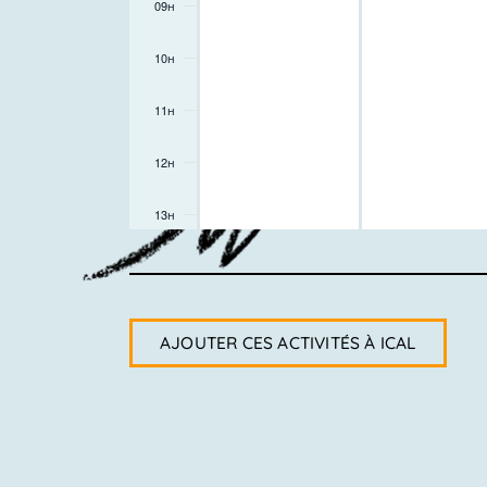
09h
10h
11h
12h
13h
14h
15h
AJOUTER CES ACTIVITÉS À ICAL
16h
17h
18h