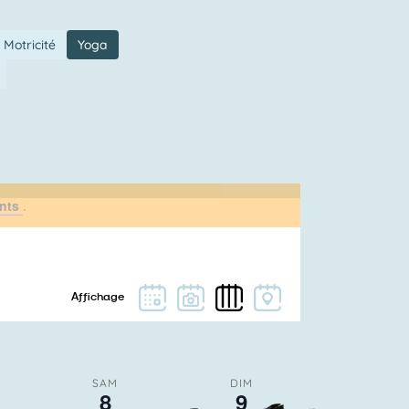
Motricité
Yoga
ants
.
SAM
DIM
8
9