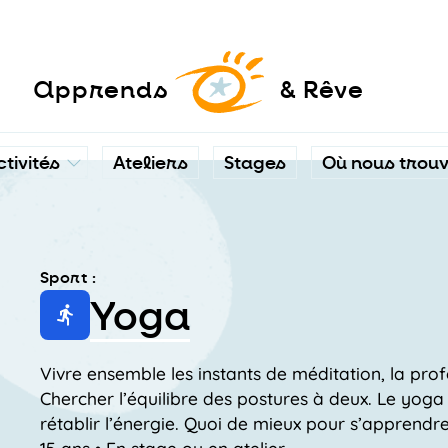
a
pprends
& Rêve
ctivités
Ateliers
Stages
Où nous trou
Sport :
Yoga
Vivre ensemble les instants de méditation, la prof
Chercher l’équilibre des postures à deux. Le yoga 
rétablir l’énergie. Quoi de mieux pour s’apprendre 
15 ans • En stage ou en atelier