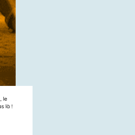
 le
s là !