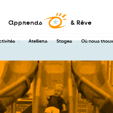
a
pprends
& Rêve
ctivités
Ateliers
Stages
Où nous trou