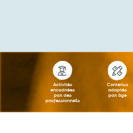
Activités
Contenus
encadrées
adaptés
par des
par âge
professionnels