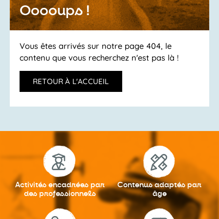
Ooooups !
Vous êtes arrivés sur notre page 404, le
contenu que vous recherchez n'est pas là !
RETOUR À L'ACCUEIL
Activités encadrées
par
Contenus adaptés
par
des professionnels
âge