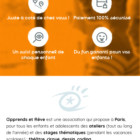
Juste à coté
de chez vous !
Paiement 100%
sécurisé
Un suivi personnel
de
Du fun garanti
pour vos
chaque enfant
enfants !
a
pprends et Rêve
est une association qui propose à
Paris
,
pour tous les enfants et adolescents des
ateliers
(tout au long
de l'année) et des
stages thématiques
(pendant les vacances
scolaires) :
théâtre
,
cirque
,
dessin
,
coding
...