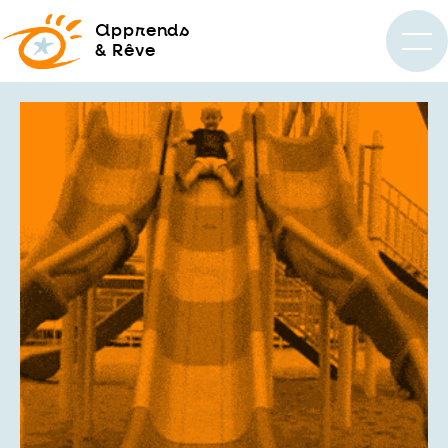
a
pprends
& Rêve