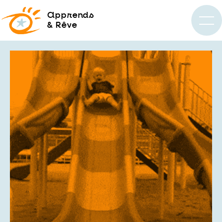
a
pprends
& Rêve