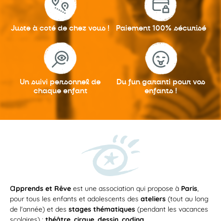
Juste à coté
de chez vous !
Paiement 100%
sécurisé
Un suivi personnel
de
Du fun garanti
pour vos
chaque enfant
enfants !
a
pprends et Rêve
est une association qui propose à
Paris
,
pour tous les enfants et adolescents des
ateliers
(tout au long
de l'année) et des
stages thématiques
(pendant les vacances
scolaires) :
théâtre
,
cirque
,
dessin
,
coding
...