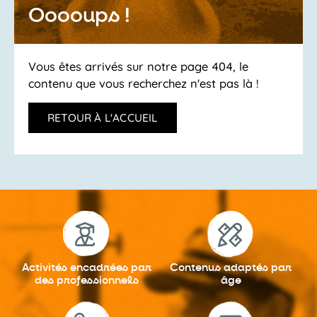
Ooooups !
Vous êtes arrivés sur notre page 404, le
contenu que vous recherchez n'est pas là !
RETOUR À L'ACCUEIL
Activités encadrées
par
Contenus adaptés
par
des professionnels
âge