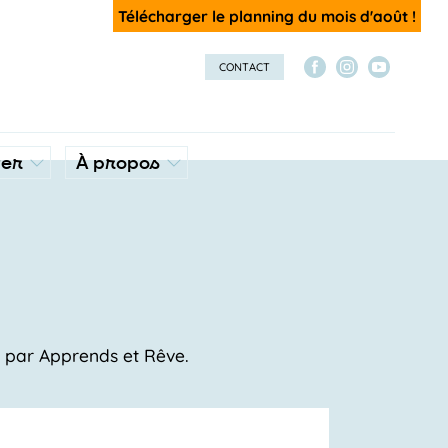
Télécharger le planning du mois d'août !
CONTACT
ver
À propos
s par Apprends et Rêve.