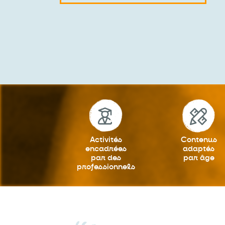
Activités
Contenus
encadrées
adaptés
par des
par âge
professionnels