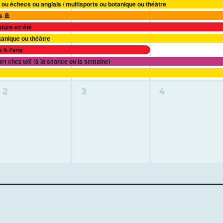
 ou échecs ou anglais / multisports ou botanique ou théâtre
s 🚢
ature en été
otanique ou théâtre
s 4-7ans
art chez toi! (à la séance ou la semaine)
0
0
0
2
3
4
activité,
activité,
activité,