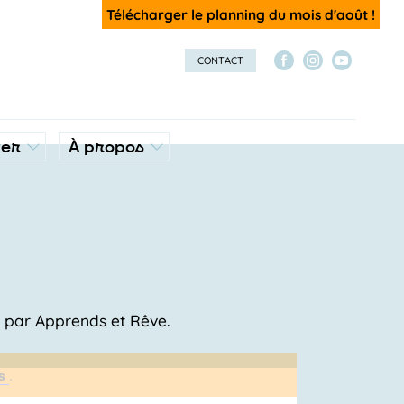
Télécharger le planning du mois d'août !
CONTACT
ver
À propos
s par Apprends et Rêve.
ts
.