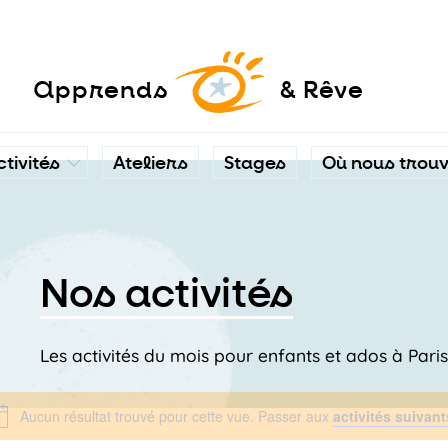
a
pprends
& Rêve
ctivités
Ateliers
Stages
Où nous trou
Nos activités
Les activités du mois pour enfants et ados à Pari
Aucun résultat trouvé pour cette vue. Passer aux
activités suivan
Notice