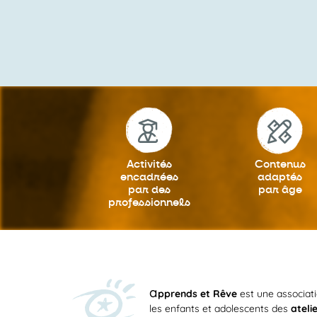
Activités
Contenus
encadrées
adaptés
par des
par âge
professionnels
a
pprends et Rêve
est une associat
les enfants et adolescents des
ateli