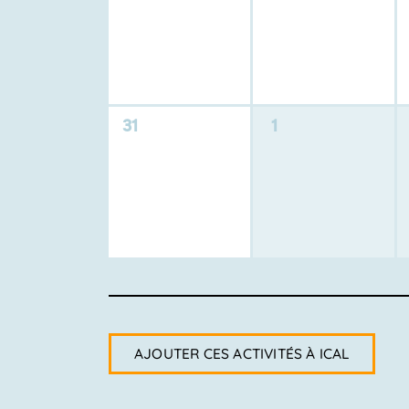
activité,
activité,
0
0
31
1
activité,
activité,
AJOUTER CES ACTIVITÉS À ICAL