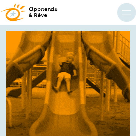
a
pprends
& Rêve