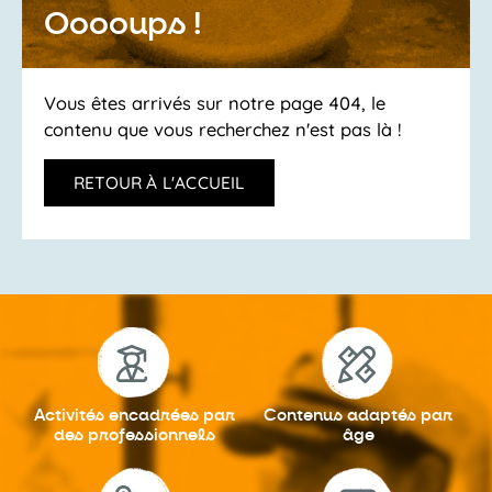
Ooooups !
Vous êtes arrivés sur notre page 404, le
contenu que vous recherchez n'est pas là !
RETOUR À L'ACCUEIL
Activités encadrées
par
Contenus adaptés
par
des professionnels
âge