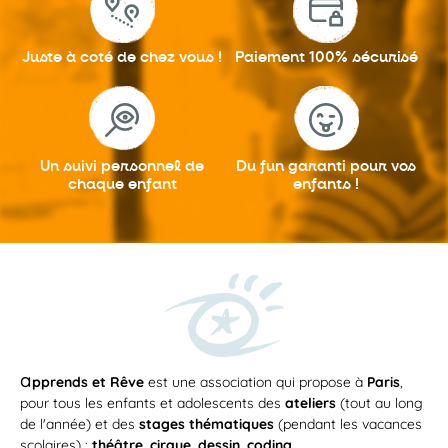
Juste à coté
de chez vous !
Paiement 100%
sécurisé
Un suivi personnel
de
Du fun garanti
pour vos
chaque enfant
enfants !
a
pprends et Rêve
est une association qui propose à
Paris
,
pour tous les enfants et adolescents des
ateliers
(tout au long
de l'année) et des
stages thématiques
(pendant les vacances
scolaires) :
théâtre
,
cirque
,
dessin
,
coding
...