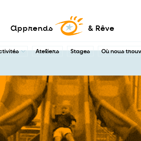
a
pprends
& Rêve
ctivités
Ateliers
Stages
Où nous trou