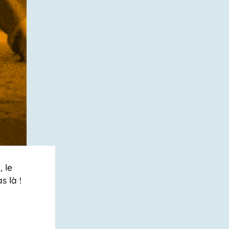
 le
s là !