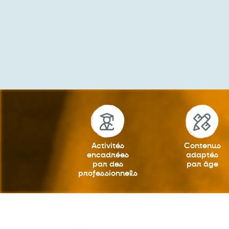
Activités
Contenus
encadrées
adaptés
par des
par âge
professionnels