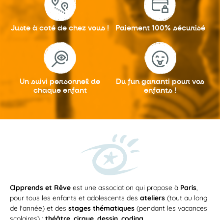
Juste à coté
de chez vous !
Paiement 100%
sécurisé
Un suivi personnel
de
Du fun garanti
pour vos
chaque enfant
enfants !
a
pprends et Rêve
est une association qui propose à
Paris
,
pour tous les enfants et adolescents des
ateliers
(tout au long
de l'année) et des
stages thématiques
(pendant les vacances
scolaires) :
théâtre
,
cirque
,
dessin
,
coding
...