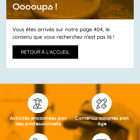
Ooooups !
Vous êtes arrivés sur notre page 404, le
contenu que vous recherchez n'est pas là !
RETOUR À L'ACCUEIL
Activités encadrées
par
Contenus adaptés
par
des professionnels
âge