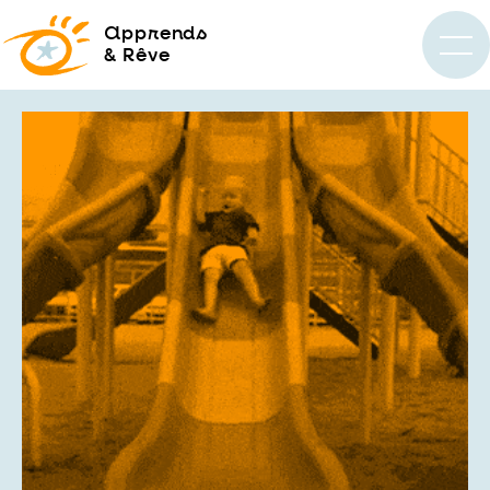
a
pprends
& Rêve