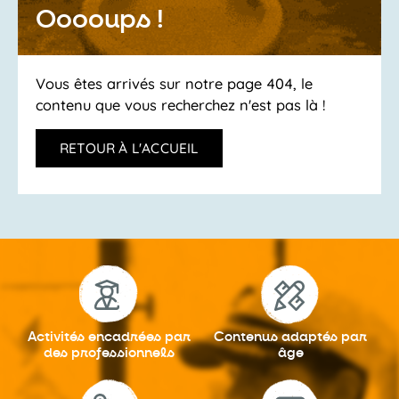
Ooooups !
Vous êtes arrivés sur notre page 404, le
contenu que vous recherchez n'est pas là !
RETOUR À L'ACCUEIL
Activités encadrées
par
Contenus adaptés
par
des professionnels
âge