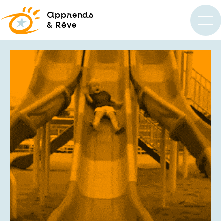
a
pprends
& Rêve