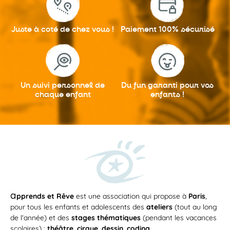
Juste à coté
de chez vous !
Paiement 100%
sécurisé
Un suivi personnel
de
Du fun garanti
pour vos
chaque enfant
enfants !
a
pprends et Rêve
est une association qui propose à
Paris
,
pour tous les enfants et adolescents des
ateliers
(tout au long
de l'année) et des
stages thématiques
(pendant les vacances
scolaires) :
théâtre
,
cirque
,
dessin
,
coding
...