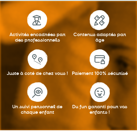
Activités encadrées
par
Contenus adaptés
par
des professionnels
âge
Juste à coté
de chez vous !
Paiement 100%
sécurisé
Un suivi personnel
de
Du fun garanti
pour vos
chaque enfant
enfants !