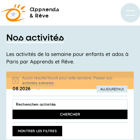
a
pprends
& Rêve
Nos activités
Les activités de la semaine pour enfants et ados à
Paris par Apprends et Rêve.
Aucun résultat trouvé pour cette semaine. Passer aux
Notice
activités suivants
.
08.2026
AUJOURD’HUI
SÉLECTIONNEZ
Recherche
LA
SAISIR
et
DATE
MOT-
navigation
CLÉ.
CHERCHER
RECHERCHER
de
ACTIVITÉS
vues
PAR
MONTRER LES FILTRES
MOT-
Activités
CLÉ.