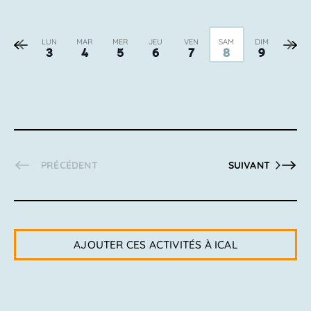
Semaine
Sema
LUN
MAR
MER
JEU
VEN
SAM
DIM
3
4
5
6
7
8
9
précédente
suiva
PRÉCÉDENT
SUIVANT
AJOUTER CES ACTIVITÉS À ICAL