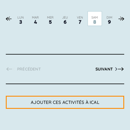
Semaine
Sema
LUN
MAR
MER
JEU
VEN
SAM
DIM
3
4
5
6
7
8
9
précédente
suiva
PRÉCÉDENT
SUIVANT
AJOUTER CES ACTIVITÉS À ICAL