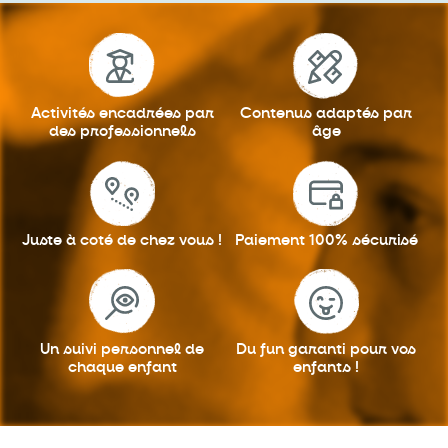
Activités encadrées
par
Contenus adaptés
par
des professionnels
âge
Juste à coté
de chez vous !
Paiement 100%
sécurisé
Un suivi personnel
de
Du fun garanti
pour vos
chaque enfant
enfants !