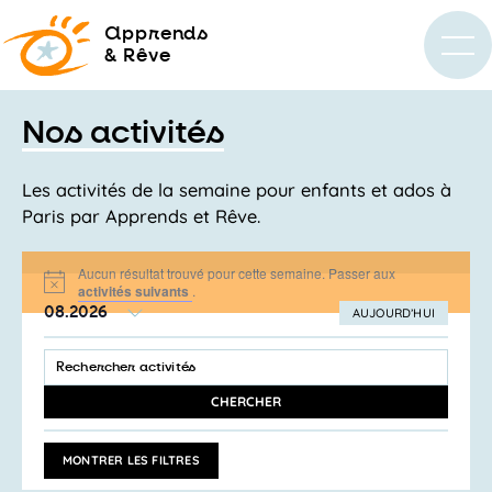
a
pprends
& Rêve
Nos activités
Les activités de la semaine pour enfants et ados à
Paris par Apprends et Rêve.
Aucun résultat trouvé pour cette semaine. Passer aux
Notice
activités suivants
.
08.2026
AUJOURD’HUI
SÉLECTIONNEZ
Recherche
LA
SAISIR
et
DATE
MOT-
navigation
CLÉ.
CHERCHER
RECHERCHER
de
ACTIVITÉS
vues
PAR
MONTRER LES FILTRES
MOT-
Activités
CLÉ.