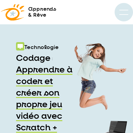
a
pprends
& Rêve
Technologie
Codage
:
Apprendre à
coder et
créer son
propre jeu
vidéo avec
Scratch +