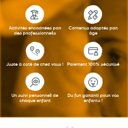
Activités encadrées
par
Contenus adaptés
par
des professionnels
âge
Juste à coté
de chez vous !
Paiement 100%
sécurisé
Un suivi personnel
de
Du fun garanti
pour vos
chaque enfant
enfants !