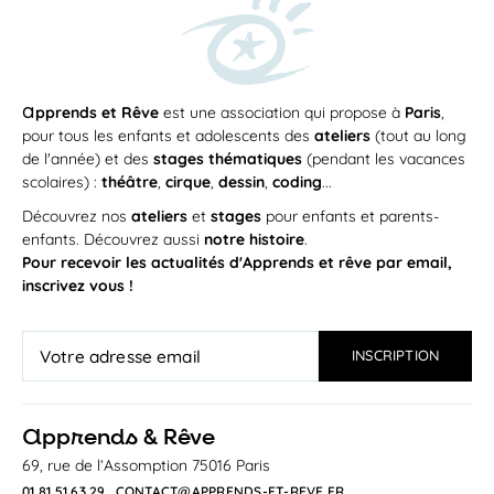
a
pprends et Rêve
est une association qui propose à
Paris
,
pour tous les enfants et adolescents des
ateliers
(tout au long
de l'année) et des
stages thématiques
(pendant les vacances
scolaires) :
théâtre
,
cirque
,
dessin
,
coding
...
Découvrez nos
ateliers
et
stages
pour enfants et parents-
enfants. Découvrez aussi
notre histoire
.
Pour recevoir les actualités d'Apprends et rêve par email,
inscrivez vous !
a
pprends & Rêve
69, rue de l’Assomption 75016 Paris
01 81 51 63 29
CONTACT@APPRENDS-ET-REVE.FR