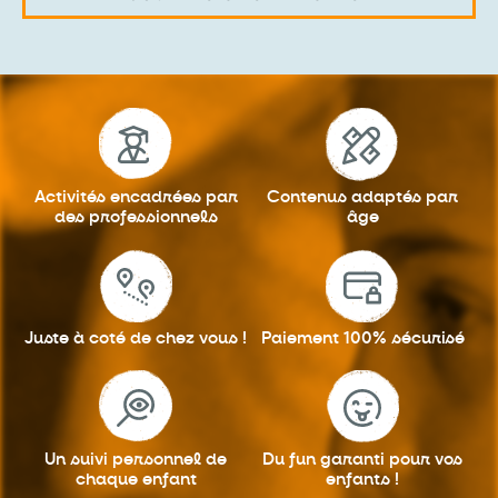
Activités encadrées
par
Contenus adaptés
par
des professionnels
âge
Juste à coté
de chez vous !
Paiement 100%
sécurisé
Un suivi personnel
de
Du fun garanti
pour vos
chaque enfant
enfants !