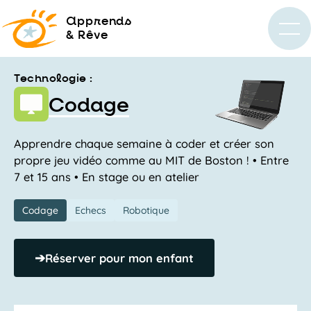
a
pprends
& Rêve
Technologie :
Codage
Apprendre chaque semaine à coder et créer son
propre jeu vidéo comme au MIT de Boston ! • Entre
7 et 15 ans • En stage ou en atelier
Codage
Echecs
Robotique
➔
Réserver pour mon enfant