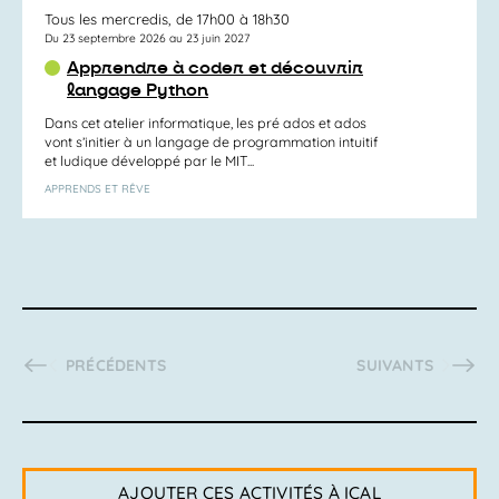
Tous les mercredis, de 17h00 à 18h30
Du 23 septembre 2026 au 23 juin 2027
Apprendre à coder et découvrir
langage Python
Dans cet atelier informatique, les pré ados et ados
vont s’initier à un langage de programmation intuitif
et ludique développé par le MIT...
APPRENDS ET RÊVE
ACTIVITÉS
ACTIVITÉS
PRÉCÉDENTS
SUIVANTS
AJOUTER CES ACTIVITÉS À ICAL