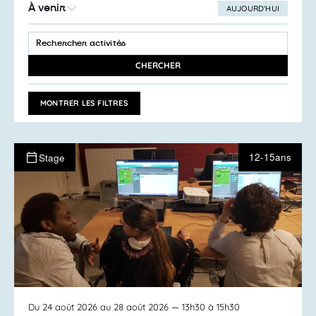
À venir
AUJOURD’HUI
SÉLECTIONNEZ
Recherche
LA
SAISIR
et
DATE
MOT-
navigation
CLÉ.
CHERCHER
RECHERCHER
de
ACTIVITÉS
vues
PAR
MONTRER LES FILTRES
MOT-
Activités
CLÉ.
12-15ans
Stage
Du 24 août 2026 au 28 août 2026
— 13h30 à 15h30