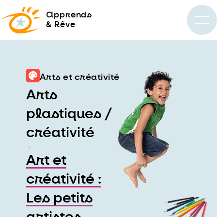
a
pprends
& Rêve
Arts et créativité
Arts
plastiques /
créativité
:
Art et
créativité :
Les petits