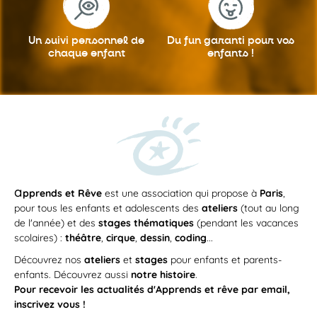
Un suivi personnel
de
Du fun garanti
pour vos
chaque enfant
enfants !
a
pprends et Rêve
est une association qui propose à
Paris
,
pour tous les enfants et adolescents des
ateliers
(tout au long
de l'année) et des
stages thématiques
(pendant les vacances
scolaires) :
théâtre
,
cirque
,
dessin
,
coding
...
Découvrez nos
ateliers
et
stages
pour enfants et parents-
enfants. Découvrez aussi
notre histoire
.
Pour recevoir les actualités d'Apprends et rêve par email,
inscrivez vous !