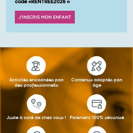
code «RENTREE2026 »
J'INSCRIS MON ENFANT
Activités encadrées
par
Contenus adaptés
par
des professionnels
âge
Juste à coté
de chez vous !
Paiement 100%
sécurisé