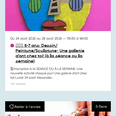
Du 24 août 2026 au 28 août 2026
— 13h30 à 16h30
✍🏻🎨 5-7 ans: Dessin/
Peinture/Sculpture- Une galerie
d’art chez toi! (à la séance ou la
semaine)
🗓️ Inscription à la SÉANCE OU À LA SEMAINE: Une
nouvelle activité chaque jour! Une galerie d'art chez
toi! Lundi 24 août: Alexander...
TEP SARRAIL
3-5ans
Atelier à l’année