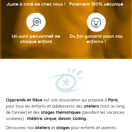
Juste à coté
de chez vous !
Paiement 100%
sécurisé
Un suivi personnel
de
Du fun garanti
pour vos
chaque enfant
enfants !
a
pprends et Rêve
est une association qui propose à
Paris
,
pour tous les enfants et adolescents des
ateliers
(tout au long
de l'année) et des
stages thématiques
(pendant les vacances
scolaires) :
théâtre
,
cirque
,
dessin
,
coding
...
Découvrez nos
ateliers
et
stages
pour enfants et parents-