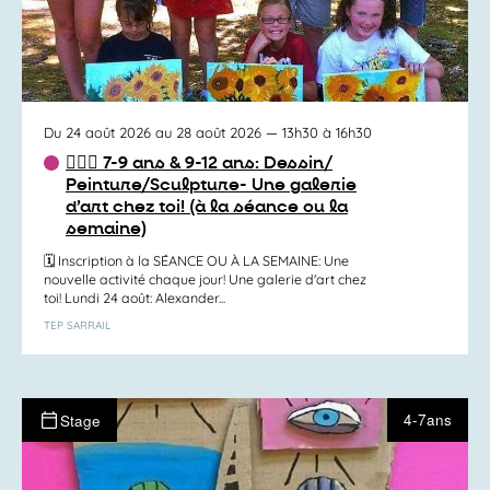
Du 24 août 2026 au 28 août 2026
— 13h30 à 16h30
✍🏻🎨 7-9 ans & 9-12 ans: Dessin/
Peinture/Sculpture- Une galerie
d’art chez toi! (à la séance ou la
semaine)
🗓️ Inscription à la SÉANCE OU À LA SEMAINE: Une
nouvelle activité chaque jour! Une galerie d'art chez
toi! Lundi 24 août: Alexander...
TEP SARRAIL
4-7ans
Stage