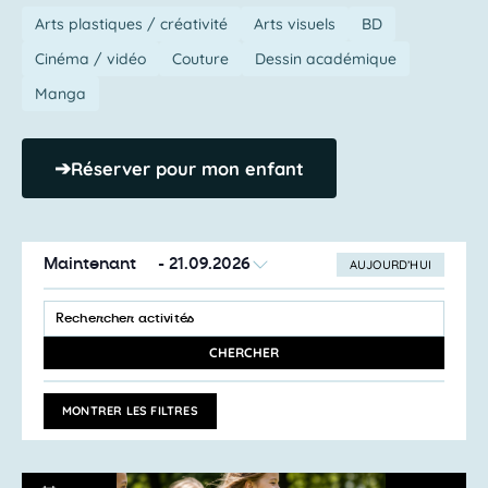
Arts plastiques / créativité
Arts visuels
BD
Cinéma / vidéo
Couture
Dessin académique
Manga
➔
Réserver pour mon enfant
Maintenant
 - 
21.09.2026
AUJOURD’HUI
SÉLECTIONNEZ
Recherche
LA
SAISIR
et
DATE
MOT-
navigation
CLÉ.
CHERCHER
RECHERCHER
de
ACTIVITÉS
vues
PAR
MONTRER LES FILTRES
MOT-
Activités
CLÉ.