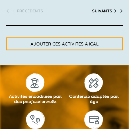
ACTIVITÉS
ACTIVITÉS
PRÉCÉDENTS
SUIVANTS
AJOUTER CES ACTIVITÉS À ICAL
Activités encadrées
par
Contenus adaptés
par
des professionnels
âge