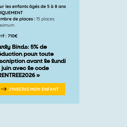
ur les enfants âgés de 5 à 8 ans
NIQUEMENT
mbre de places :
15 places
aximum
rif : 710€
arly Birds: 5% de
éduction pour toute
scription avant le lundi
 juin avec le code
RENTREE2026 »
J'INSCRIS MON ENFANT