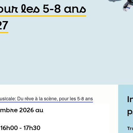
our les 5-8 ans
27
I
icale: Du rêve à la scène, pour les 5-8 ans
tembre 2026
au
p
/
16h00
-
17h30
Tr