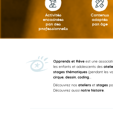
Activités
Contenus
encadrées
adaptés
par des
par âge
professionnels
a
pprends et Rêve
est une associat
les enfants et adolescents des
ateli
stages thématiques
(pendant les va
cirque
,
dessin
,
coding
...
Découvrez nos
ateliers
et
stages
po
Découvrez aussi
notre histoire
.