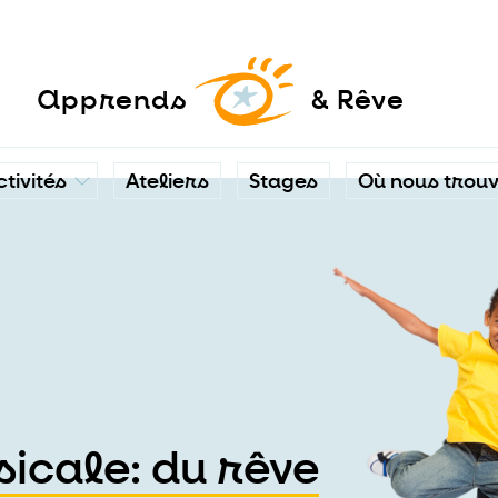
a
pprends
& Rêve
ctivités
Ateliers
Stages
Où nous trou
icale: du rêve