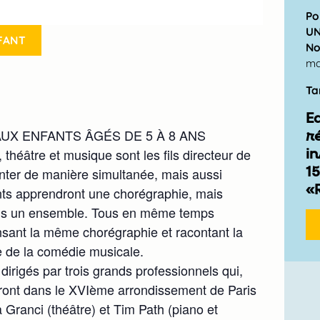
Po
U
FANT
No
m
Ta
E
AUX ENFANTS ÂGÉS DE 5 À 8 ANS
r
in
éâtre et musique sont les fils directeur de
15
hanter de manière simultanée, mais aussi
«
ants apprendront une chorégraphie, mais
ans un ensemble. Tous en même temps
nsant la même chorégraphie et racontant la
ce de la comédie musicale.
 dirigés par trois grands professionnels qui,
eront dans le XVIème arrondissement de Paris
 Granci (théâtre) et Tim Path (piano et