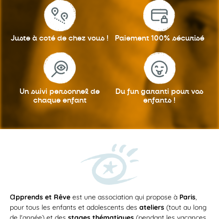
Juste à coté
de chez vous !
Paiement 100%
sécurisé
Un suivi personnel
de
Du fun garanti
pour vos
chaque enfant
enfants !
a
pprends et Rêve
est une association qui propose à
Paris
,
pour tous les enfants et adolescents des
ateliers
(tout au long
de l'année) et des
stages thématiques
(pendant les vacances