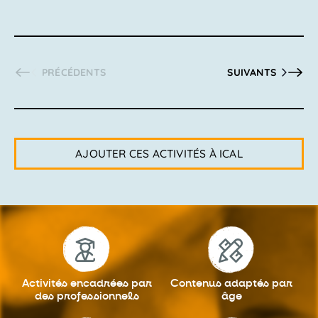
ACTIVITÉS
ACTIVITÉS
PRÉCÉDENTS
SUIVANTS
AJOUTER CES ACTIVITÉS À ICAL
Activités encadrées
par
Contenus adaptés
par
des professionnels
âge