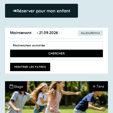
➔
Réserver pour mon enfant
Maintenant
 - 
21.09.2026
AUJOURD’HUI
SÉLECTIONNEZ
Recherche
LA
SAISIR
et
DATE
MOT-
navigation
CLÉ.
CHERCHER
RECHERCHER
de
ACTIVITÉS
vues
PAR
MONTRER LES FILTRES
MOT-
Activités
CLÉ.
4-7ans
Stage