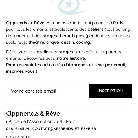
a
pprends et Rêve
est une association qui propose à
Paris
,
pour tous les enfants et adolescents des
ateliers
(tout au long
de l'année) et des
stages thématiques
(pendant les vacances
scolaires) :
théâtre
,
cirque
,
dessin
,
coding
...
Découvrez nos
ateliers
et
stages
pour enfants et parents-
enfants. Découvrez aussi
notre histoire
.
Pour recevoir les actualités d'Apprends et rêve par email,
inscrivez vous !
a
pprends & Rêve
69, rue de l’Assomption 75016 Paris
01 81 51 63 29
CONTACT@APPRENDS-ET-REVE.FR
SUIVEZ NOUS