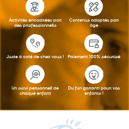
Activités encadrées
par
Contenus adaptés
par
des professionnels
âge
Juste à coté
de chez vous !
Paiement 100%
sécurisé
Un suivi personnel
de
Du fun garanti
pour vos
chaque enfant
enfants !