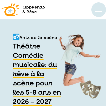
a
pprends
& Rêve
Arts de la scène
Théâtre
:
Comédie
musicale: du
rêve à la
scène pour
les 5-8 ans en
2026 – 2027