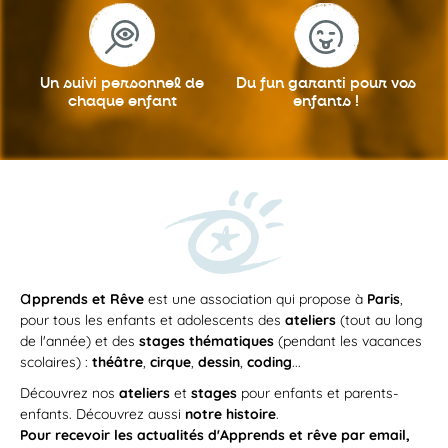
Un suivi personnel
de
Du fun garanti
pour vos
chaque enfant
enfants !
a
pprends et Rêve
est une association qui propose à
Paris
,
pour tous les enfants et adolescents des
ateliers
(tout au long
de l'année) et des
stages thématiques
(pendant les vacances
scolaires) :
théâtre
,
cirque
,
dessin
,
coding
...
Découvrez nos
ateliers
et
stages
pour enfants et parents-
enfants. Découvrez aussi
notre histoire
.
Pour recevoir les actualités d'Apprends et rêve par email,