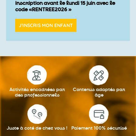
inscription avant le lundi 15 juin avec le
code «RENTREE2026 »
J'INSCRIS MON ENFANT
Activités encadrées
par
Contenus adaptés
par
des professionnels
âge
Juste à coté
de chez vous !
Paiement 100%
sécurisé