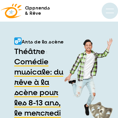
a
pprends
& Rêve
Arts de la scène
Théâtre
:
Comédie
musicale: du
rêve à la
scène pour
les 8-13 ans,
le mercredi