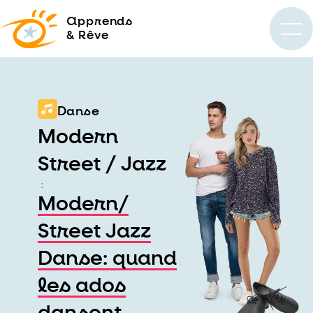
a
pprends
& Rêve
Danse
Modern
Street / Jazz
:
Modern/
Street Jazz
Danse: quand
les ados