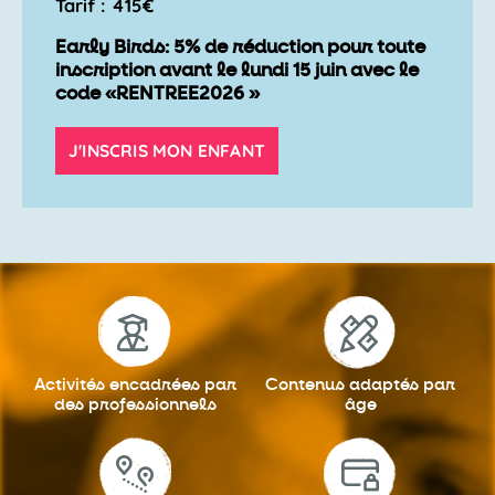
Tarif : 415€
Early Birds: 5% de réduction pour toute
inscription avant le lundi 15 juin avec le
code «RENTREE2026 »
J'INSCRIS MON ENFANT
Activités encadrées
par
Contenus adaptés
par
des professionnels
âge