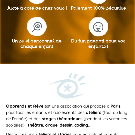
Juste à coté
de chez vous !
Paiement 100%
sécurisé
Un suivi personnel
de
Du fun garanti
pour vos
chaque enfant
enfants !
a
pprends et Rêve
est une association qui propose à
Paris
,
pour tous les enfants et adolescents des
ateliers
(tout au long
de l'année) et des
stages thématiques
(pendant les vacances
scolaires) :
théâtre
,
cirque
,
dessin
,
coding
...
Découvrez nos
ateliers
et
stages
pour enfants et parents-