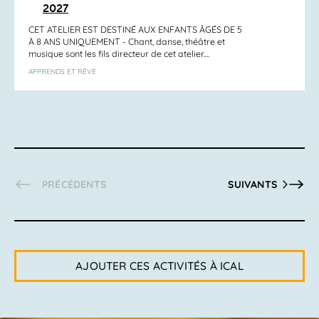
2027
CET ATELIER EST DESTINÉ AUX ENFANTS ÂGÉS DE 5
À 8 ANS UNIQUEMENT - Chant, danse, théâtre et
musique sont les fils directeur de cet atelier....
APPRENDS ET RÊVE
ACTIVITÉS
ACTIVITÉS
PRÉCÉDENTS
SUIVANTS
AJOUTER CES ACTIVITÉS À ICAL