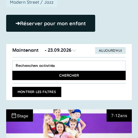
Modern Street / Jazz
➔
Réserver pour mon enfant
Maintenant
 - 
23.09.2026
AUJOURD’HUI
SÉLECTIONNEZ
Recherche
LA
SAISIR
et
DATE
MOT-
navigation
CLÉ.
CHERCHER
RECHERCHER
de
ACTIVITÉS
vues
PAR
MONTRER LES FILTRES
MOT-
Activités
CLÉ.
7-12ans
Stage