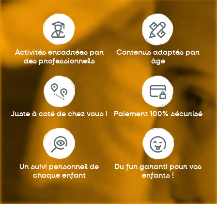
Activités encadrées
par
Contenus adaptés
par
des professionnels
âge
Juste à coté
de chez vous !
Paiement 100%
sécurisé
Un suivi personnel
de
Du fun garanti
pour vos
chaque enfant
enfants !