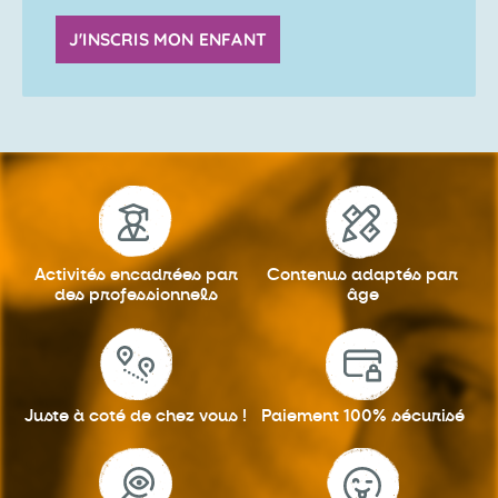
J'INSCRIS MON ENFANT
Activités encadrées
par
Contenus adaptés
par
des professionnels
âge
Juste à coté
de chez vous !
Paiement 100%
sécurisé