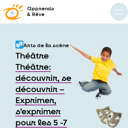
a
pprends
& Rêve
Arts de la scène
Théâtre
:
Théâtre:
découvrir, se
découvrir –
Exprimer,
s’exprimer
pour les 5 -7