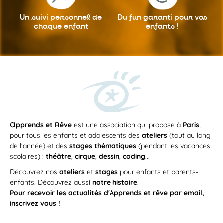
Un suivi personnel
de
Du fun garanti
pour vos
chaque enfant
enfants !
a
pprends et Rêve
est une association qui propose à
Paris
,
pour tous les enfants et adolescents des
ateliers
(tout au long
de l'année) et des
stages thématiques
(pendant les vacances
scolaires) :
théâtre
,
cirque
,
dessin
,
coding
...
Découvrez nos
ateliers
et
stages
pour enfants et parents-
enfants. Découvrez aussi
notre histoire
.
Pour recevoir les actualités d'Apprends et rêve par email,
inscrivez vous !