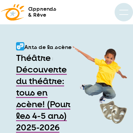
a
pprends
& Rêve
Arts de la scène
Théâtre
:
Découverte
du théâtre:
tous en
scène! (Pour
les 4-5 ans)
2025-2026