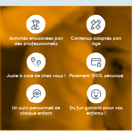
Activités encadrées
par
Contenus adaptés
par
des professionnels
âge
Juste à coté
de chez vous !
Paiement 100%
sécurisé
Un suivi personnel
de
Du fun garanti
pour vos
chaque enfant
enfants !