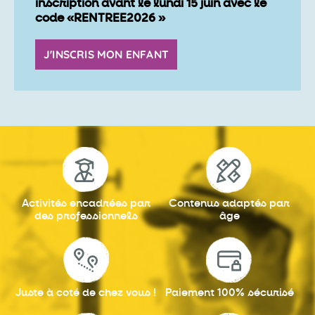
inscription avant le lundi 15 juin avec le
code «RENTREE2026 »
J'INSCRIS MON ENFANT
Activités encadrées
par
Contenus adaptés
par
des professionnels
âge
Juste à coté
de chez vous !
Paiement 100%
sécurisé