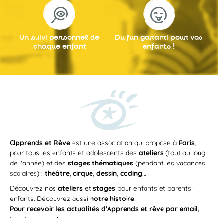
Un suivi personnel
de
Du fun garanti
pour vos
chaque enfant
enfants !
a
pprends et Rêve
est une association qui propose à
Paris
,
pour tous les enfants et adolescents des
ateliers
(tout au long
de l'année) et des
stages thématiques
(pendant les vacances
scolaires) :
théâtre
,
cirque
,
dessin
,
coding
...
Découvrez nos
ateliers
et
stages
pour enfants et parents-
enfants. Découvrez aussi
notre histoire
.
Pour recevoir les actualités d'Apprends et rêve par email,