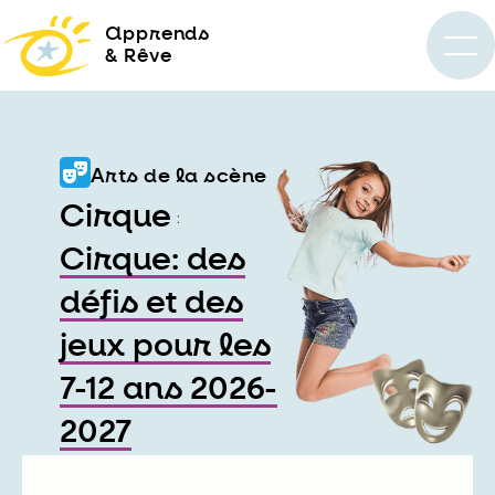
a
pprends
& Rêve
Arts de la scène
Cirque
:
Cirque: des
défis et des
jeux pour les
7-12 ans 2026-
2027