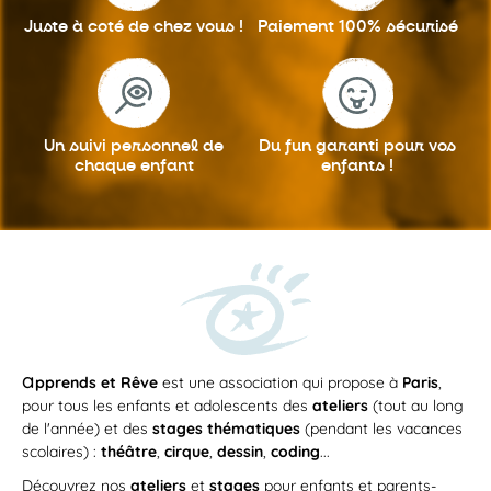
Juste à coté
de chez vous !
Paiement 100%
sécurisé
Un suivi personnel
de
Du fun garanti
pour vos
chaque enfant
enfants !
a
pprends et Rêve
est une association qui propose à
Paris
,
pour tous les enfants et adolescents des
ateliers
(tout au long
de l'année) et des
stages thématiques
(pendant les vacances
scolaires) :
théâtre
,
cirque
,
dessin
,
coding
...
Découvrez nos
ateliers
et
stages
pour enfants et parents-