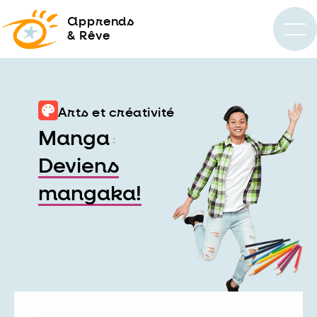
a
pprends
& Rêve
Arts et créativité
Manga
:
Deviens
mangaka!