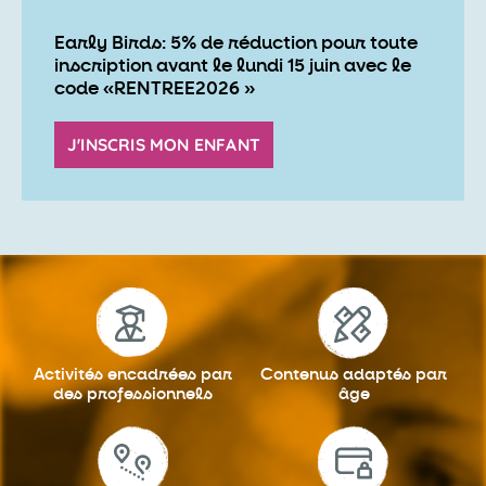
Early Birds: 5% de réduction pour toute
inscription avant le lundi 15 juin avec le
code «RENTREE2026 »
J'INSCRIS MON ENFANT
Activités encadrées
par
Contenus adaptés
par
des professionnels
âge