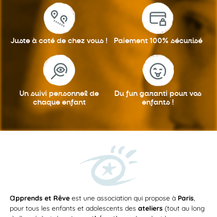
Juste à coté
de chez vous !
Paiement 100%
sécurisé
Un suivi personnel
de
Du fun garanti
pour vos
chaque enfant
enfants !
a
pprends et Rêve
est une association qui propose à
Paris
,
pour tous les enfants et adolescents des
ateliers
(tout au long