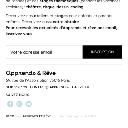
de l'année) et des
stages thématiques
(pendant les vacances
scolaires) :
théâtre
,
cirque
,
dessin
,
coding
...
Découvrez nos
ateliers
et
stages
pour enfants et parents-
enfants. Découvrez aussi
notre histoire
.
Pour recevoir les actualités d'Apprends et rêve par email,
inscrivez vous !
a
pprends & Rêve
69, rue de l’Assomption 75016 Paris
01 81 51 63 29
CONTACT@APPRENDS-ET-REVE.FR
SUIVEZ NOUS
©2026
APPRENDS ET RÊVE
Mentions légales & RGPD