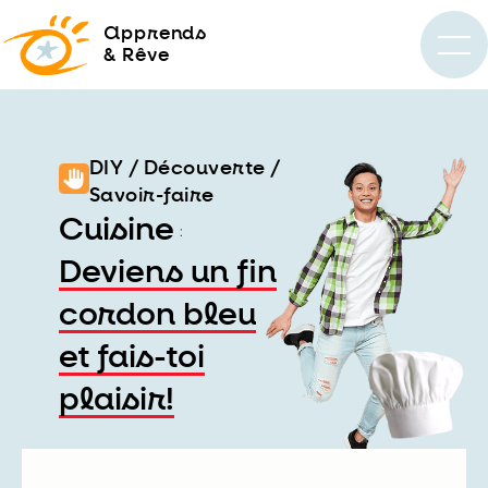
a
pprends
& Rêve
DIY / Découverte /
Savoir-faire
Cuisine
:
Deviens un fin
cordon bleu
et fais-toi
plaisir!