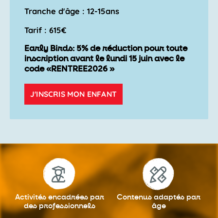
Tranche d'âge : 12-15ans
Tarif : 615€
Early Birds: 5% de réduction pour toute
inscription avant le lundi 15 juin avec le
code «RENTREE2026 »
J'INSCRIS MON ENFANT
Activités encadrées
par
Contenus adaptés
par
des professionnels
âge