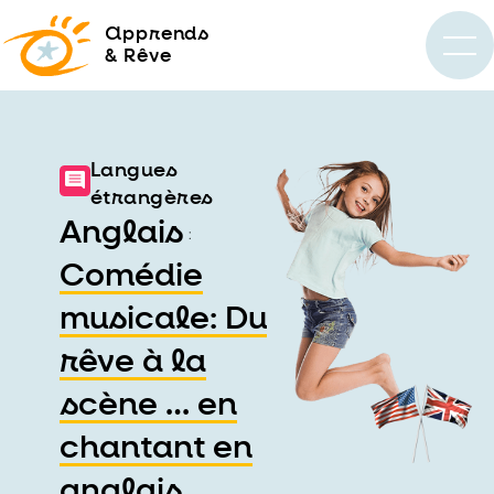
a
pprends
& Rêve
Langues
étrangères
Anglais
:
Comédie
musicale: Du
rêve à la
scène … en
chantant en
anglais