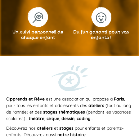
Un suivi personnel
de
Du fun garanti
pour vos
chaque enfant
enfants !
a
pprends et Rêve
est une association qui propose à
Paris
,
pour tous les enfants et adolescents des
ateliers
(tout au long
de l'année) et des
stages thématiques
(pendant les vacances
scolaires) :
théâtre
,
cirque
,
dessin
,
coding
...
Découvrez nos
ateliers
et
stages
pour enfants et parents-
enfants. Découvrez aussi
notre histoire
.