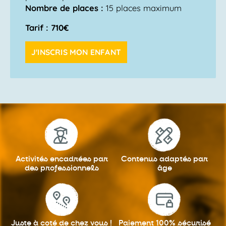
Nombre de places :
15 places maximum
Tarif : 710€
J'INSCRIS MON ENFANT
Activités encadrées
par
Contenus adaptés
par
des professionnels
âge
Juste à coté
de chez vous !
Paiement 100%
sécurisé