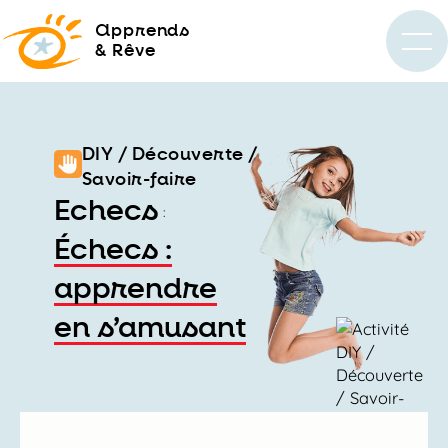
a
pprends
& Rêve
DIY / Découverte /
Savoir-faire
Echecs
:
Échecs :
apprendre
en s’amusant