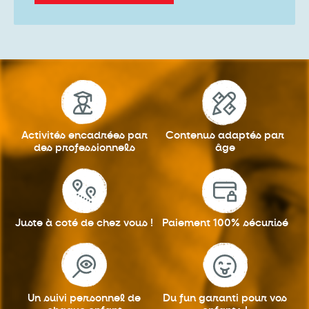
Activités encadrées
par
Contenus adaptés
par
des professionnels
âge
Juste à coté
de chez vous !
Paiement 100%
sécurisé
Un suivi personnel
de
Du fun garanti
pour vos