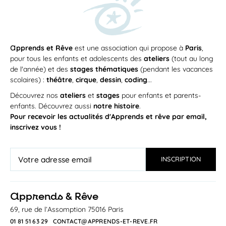
a
pprends et Rêve
est une association qui propose à
Paris
,
pour tous les enfants et adolescents des
ateliers
(tout au long
de l'année) et des
stages thématiques
(pendant les vacances
scolaires) :
théâtre
,
cirque
,
dessin
,
coding
...
Découvrez nos
ateliers
et
stages
pour enfants et parents-
enfants. Découvrez aussi
notre histoire
.
Pour recevoir les actualités d'Apprends et rêve par email,
inscrivez vous !
a
pprends & Rêve
69, rue de l’Assomption 75016 Paris
01 81 51 63 29
CONTACT@APPRENDS-ET-REVE.FR