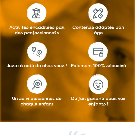
Activités encadrées
par
Contenus adaptés
par
des professionnels
âge
Juste à coté
de chez vous !
Paiement 100%
sécurisé
Un suivi personnel
de
Du fun garanti
pour vos
chaque enfant
enfants !