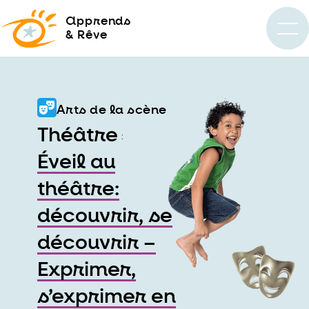
a
pprends
& Rêve
Arts de la scène
Théâtre
:
Éveil au
théâtre:
découvrir, se
découvrir –
Exprimer,
s’exprimer en