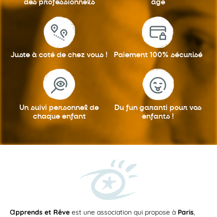
des professionnels
âge
Juste à coté
de chez vous !
Paiement 100%
sécurisé
Un suivi personnel
de
Du fun garanti
pour vos
chaque enfant
enfants !
a
pprends et Rêve
est une association qui propose à
Paris
,