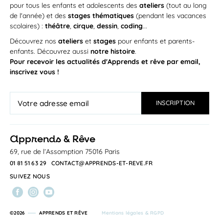
pour tous les enfants et adolescents des
ateliers
(tout au long
de l'année) et des
stages thématiques
(pendant les vacances
scolaires) :
théâtre
,
cirque
,
dessin
,
coding
...
Découvrez nos
ateliers
et
stages
pour enfants et parents-
enfants. Découvrez aussi
notre histoire
.
Pour recevoir les actualités d'Apprends et rêve par email,
inscrivez vous !
a
pprends & Rêve
69, rue de l’Assomption 75016 Paris
01 81 51 63 29
CONTACT@APPRENDS-ET-REVE.FR
SUIVEZ NOUS
©2026
APPRENDS ET RÊVE
Mentions légales & RGPD