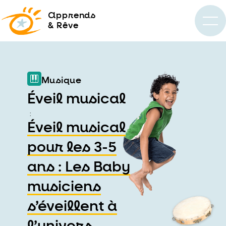
a
pprends
& Rêve
Musique
Éveil musical
:
Éveil musical
pour les 3-5
ans : Les Baby
musiciens
s’éveillent à