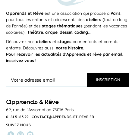
a
pprends et Rêve
est une association qui propose à
Paris
,
pour tous les enfants et adolescents des
ateliers
(tout au long
de l'année) et des
stages thématiques
(pendant les vacances
scolaires) :
théâtre
,
cirque
,
dessin
,
coding
...
Découvrez nos
ateliers
et
stages
pour enfants et parents-
enfants. Découvrez aussi
notre histoire
.
Pour recevoir les actualités d'Apprends et rêve par email,
inscrivez vous !
a
pprends & Rêve
69, rue de l’Assomption 75016 Paris
01 81 51 63 29
CONTACT@APPRENDS-ET-REVE.FR
SUIVEZ NOUS