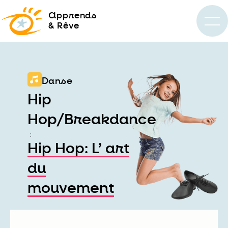
a
pprends
& Rêve
Danse
Hip
Hop/Breakdance
:
Hip Hop: L’ art
du
mouvement