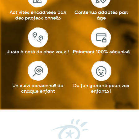
Activités encadrées
par
Contenus adaptés
par
des professionnels
âge
Juste à coté
de chez vous !
Paiement 100%
sécurisé
Un suivi personnel
de
Du fun garanti
pour vos
chaque enfant
enfants !