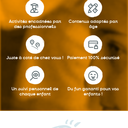
Activités encadrées
par
Contenus adaptés
par
des professionnels
âge
Juste à coté
de chez vous !
Paiement 100%
sécurisé
Un suivi personnel
de
Du fun garanti
pour vos
chaque enfant
enfants !