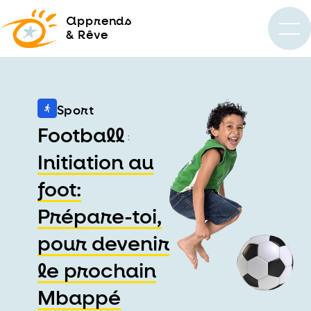
a
pprends
& Rêve
Sport
Football
:
Initiation au
foot:
Prépare-toi,
pour devenir
le prochain
Mbappé