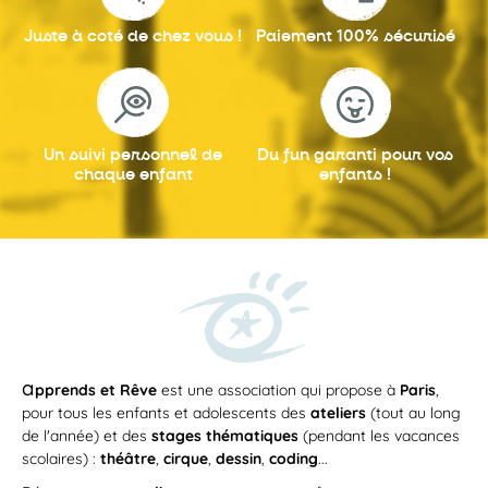
Juste à coté
de chez vous !
Paiement 100%
sécurisé
Un suivi personnel
de
Du fun garanti
pour vos
chaque enfant
enfants !
a
pprends et Rêve
est une association qui propose à
Paris
,
pour tous les enfants et adolescents des
ateliers
(tout au long
de l'année) et des
stages thématiques
(pendant les vacances
scolaires) :
théâtre
,
cirque
,
dessin
,
coding
...