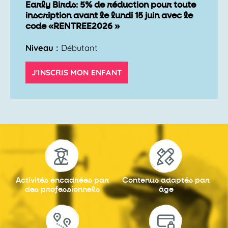
Early Birds: 5% de réduction pour toute
inscription avant le lundi 15 juin avec le
code «RENTREE2026 »
Niveau :
Débutant
J'INSCRIS MON ENFANT
Activités encadrées
par
Contenus adaptés
par
des professionnels
âge