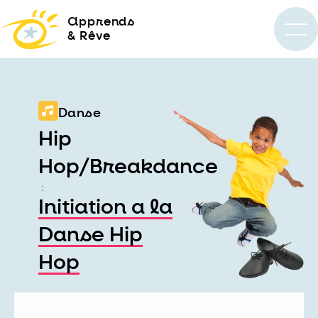
a
pprends
& Rêve
Danse
Hip
Hop/Breakdance
:
Initiation a la
Danse Hip
Hop