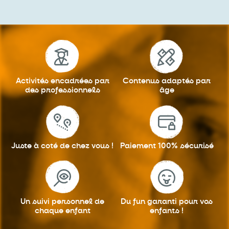
Activités encadrées
par
Contenus adaptés
par
des professionnels
âge
Juste à coté
de chez vous !
Paiement 100%
sécurisé
Un suivi personnel
de
Du fun garanti
pour vos
chaque enfant
enfants !