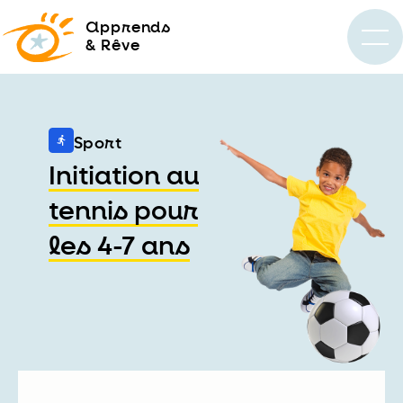
a
pprends
& Rêve
Sport
Initiation au
tennis pour
les 4-7 ans