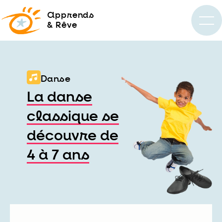
a
pprends
& Rêve
Danse
La danse
classique se
découvre de
4 à 7 ans