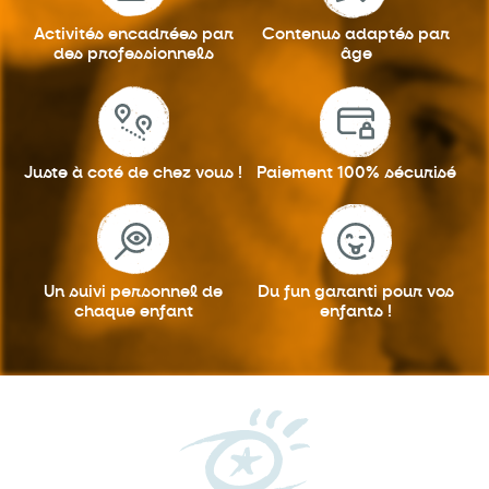
Activités encadrées
par
Contenus adaptés
par
des professionnels
âge
Juste à coté
de chez vous !
Paiement 100%
sécurisé
Un suivi personnel
de
Du fun garanti
pour vos
chaque enfant
enfants !