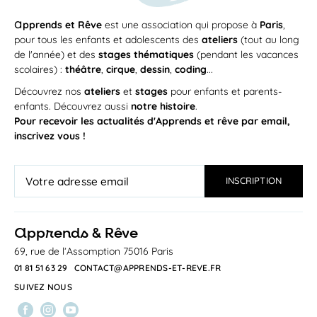
a
pprends et Rêve
est une association qui propose à
Paris
,
pour tous les enfants et adolescents des
ateliers
(tout au long
de l'année) et des
stages thématiques
(pendant les vacances
scolaires) :
théâtre
,
cirque
,
dessin
,
coding
...
Découvrez nos
ateliers
et
stages
pour enfants et parents-
enfants. Découvrez aussi
notre histoire
.
Pour recevoir les actualités d'Apprends et rêve par email,
inscrivez vous !
a
pprends & Rêve
69, rue de l’Assomption 75016 Paris
01 81 51 63 29
CONTACT@APPRENDS-ET-REVE.FR
SUIVEZ NOUS