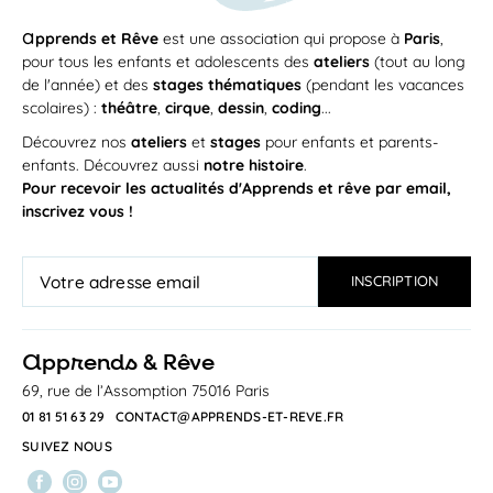
a
pprends et Rêve
est une association qui propose à
Paris
,
pour tous les enfants et adolescents des
ateliers
(tout au long
de l'année) et des
stages thématiques
(pendant les vacances
scolaires) :
théâtre
,
cirque
,
dessin
,
coding
...
Découvrez nos
ateliers
et
stages
pour enfants et parents-
enfants. Découvrez aussi
notre histoire
.
Pour recevoir les actualités d'Apprends et rêve par email,
inscrivez vous !
a
pprends & Rêve
69, rue de l’Assomption 75016 Paris
01 81 51 63 29
CONTACT@APPRENDS-ET-REVE.FR
SUIVEZ NOUS