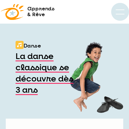
a
pprends
& Rêve
Danse
La danse
classique se
découvre dès
3 ans