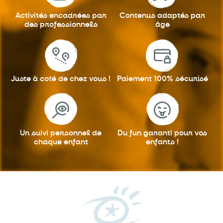
Activités encadrées
par
Contenus adaptés
par
des professionnels
âge
Juste à coté
de chez vous !
Paiement 100%
sécurisé
Un suivi personnel
de
Du fun garanti
pour vos
chaque enfant
enfants !