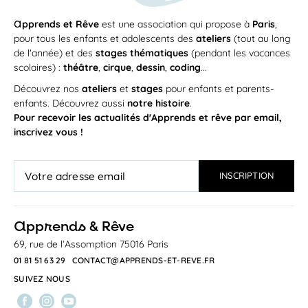
a
pprends et Rêve
est une association qui propose à
Paris
,
pour tous les enfants et adolescents des
ateliers
(tout au long
de l'année) et des
stages thématiques
(pendant les vacances
scolaires) :
théâtre
,
cirque
,
dessin
,
coding
...
Découvrez nos
ateliers
et
stages
pour enfants et parents-
enfants. Découvrez aussi
notre histoire
.
Pour recevoir les actualités d'Apprends et rêve par email,
inscrivez vous !
a
pprends & Rêve
69, rue de l’Assomption 75016 Paris
01 81 51 63 29
CONTACT@APPRENDS-ET-REVE.FR
SUIVEZ NOUS