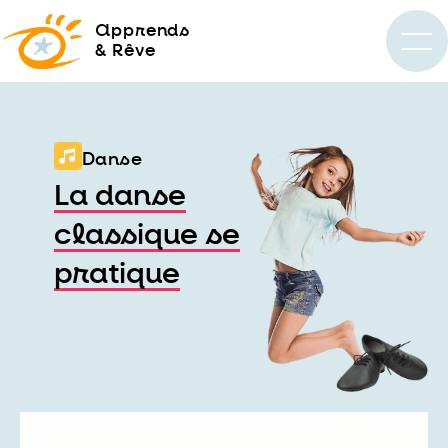
a
pprends
& Rêve
Danse
La danse
classique se
pratique