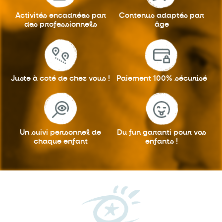
Activités encadrées
par
Contenus adaptés
par
des professionnels
âge
Juste à coté
de chez vous !
Paiement 100%
sécurisé
Un suivi personnel
de
Du fun garanti
pour vos
chaque enfant
enfants !