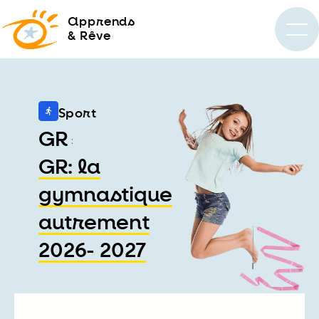
a
pprends
& Rêve
Sport
GR
:
GR: la
gymnastique
autrement
2026- 2027