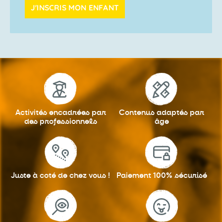
J'INSCRIS MON ENFANT
Activités encadrées
par
Contenus adaptés
par
des professionnels
âge
Juste à coté
de chez vous !
Paiement 100%
sécurisé